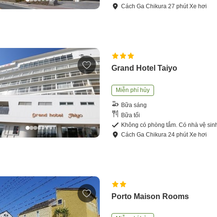
Cách
Ga Chikura
27
phút
Xe hơi
Grand Hotel Taiyo
Miễn phí hủy
Bữa sáng
Bữa tối
Không có phòng tắm. Có nhà vệ sin
Cách
Ga Chikura
24
phút
Xe hơi
Porto Maison Rooms