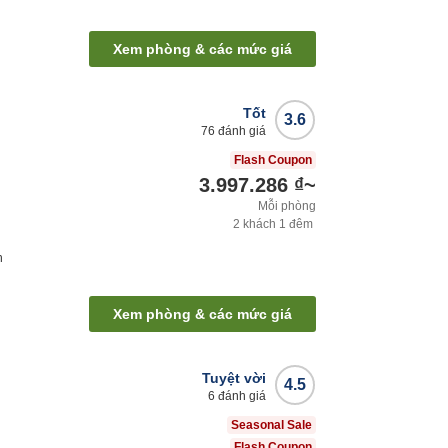
Xem phòng & các mức giá
Tốt
3.6
76
đánh giá
Flash Coupon
3.997.286 ₫
~
Mỗi phòng
2
khách
1
đêm
h
Xem phòng & các mức giá
Tuyệt vời
4.5
6
đánh giá
Seasonal Sale
Flash Coupon