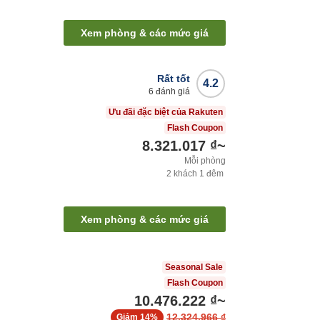
Xem phòng & các mức giá
Rất tốt
4.2
6
đánh giá
Ưu đãi đặc biệt của Rakuten
Flash Coupon
8.321.017 ₫
~
Mỗi phòng
2
khách
1
đêm
Xem phòng & các mức giá
Seasonal Sale
Flash Coupon
10.476.222 ₫
~
12.324.966 ₫
Giảm
14%