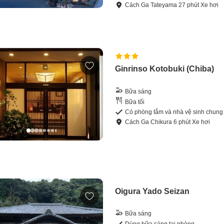
Cách
Ga Tateyama
27
phút
Xe hơi
Ginrinso Kotobuki (Chiba)
Bữa sáng
Bữa tối
Có phòng tắm và nhà vệ sinh chung
Cách
Ga Chikura
6
phút
Xe hơi
Oigura Yado Seizan
Bữa sáng
Dùng bữa sáng tại phòng