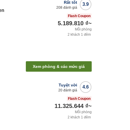
Rất tốt
3.9
208
đánh giá
en
Flash Coupon
5.189.810 ₫
~
Mỗi phòng
2
khách
1
đêm
Xem phòng & các mức giá
Tuyệt vời
4.6
20
đánh giá
Flash Coupon
11.325.644 ₫
~
Mỗi phòng
2
khách
1
đêm