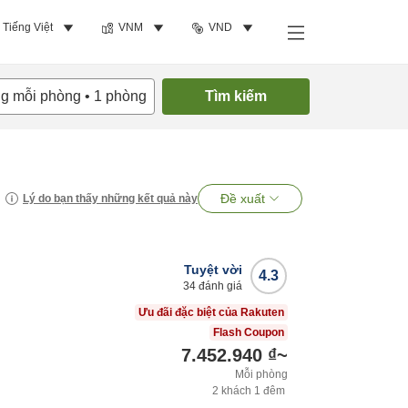
Tiếng Việt
VNM
VND
ng mỗi phòng
•
1
phòng
Tìm kiếm
Đề xuất
Lý do bạn thấy những kết quả này
Tuyệt vời
4.3
34
đánh giá
Ưu đãi đặc biệt của Rakuten
Flash Coupon
7.452.940 ₫
~
Mỗi phòng
2
khách
1
đêm