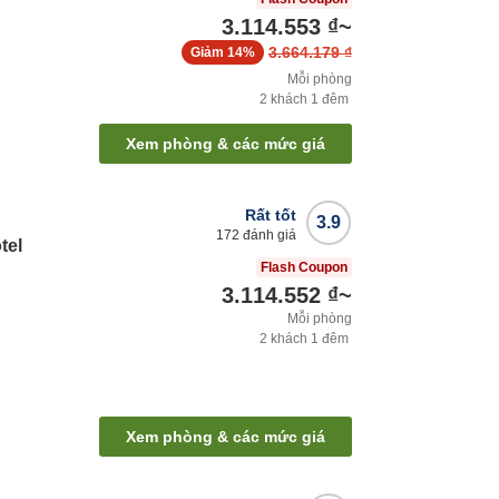
3.114.553 ₫
~
3.664.179 ₫
Giảm
14%
Mỗi phòng
2
khách
1
đêm
Xem phòng & các mức giá
Rất tốt
3.9
172
đánh giá
tel
Flash Coupon
3.114.552 ₫
~
Mỗi phòng
2
khách
1
đêm
Xem phòng & các mức giá