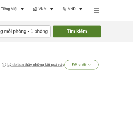
Tiếng Việt
VNM
VND
ng mỗi phòng
•
1
phòng
Tìm kiếm
Đề xuất
Lý do bạn thấy những kết quả này