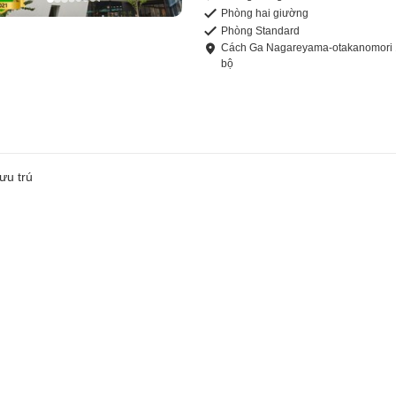
Phòng hai giường
Phòng Standard
Cách
Ga Nagareyama-otakanomori
bộ
ưu trú