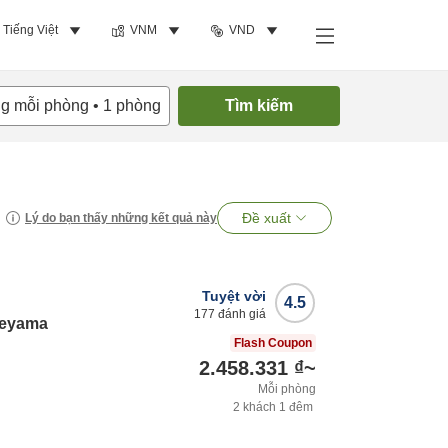
Tiếng Việt
VNM
VND
ng mỗi phòng
•
1
phòng
Tìm kiếm
Đề xuất
Lý do bạn thấy những kết quả này
Tuyệt vời
4.5
177
đánh giá
reyama
Flash Coupon
2.458.331 ₫
~
Mỗi phòng
2
khách
1
đêm