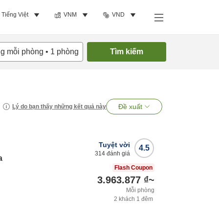
Tiếng Việt
VNM
VND
ng mỗi phòng
•
1
phòng
Tìm kiếm
Đề xuất
Lý do bạn thấy những kết quả này
Tuyệt vời
4.5
314
đánh giá
a
Flash Coupon
3.963.877 ₫
~
Mỗi phòng
2
khách
1
đêm