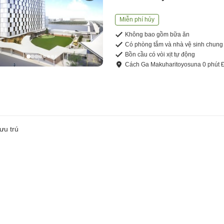
Miễn phí hủy
Không bao gồm bữa ăn
Có phòng tắm và nhà vệ sinh chung
Bồn cầu có vòi xịt tự động
Cách
Ga Makuharitoyosuna
0
phút
ưu trú