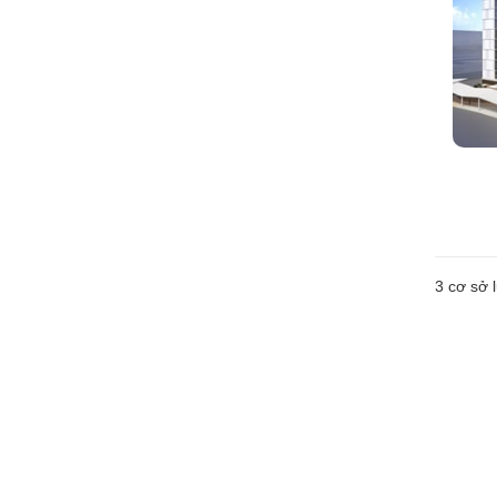
3
cơ sở l