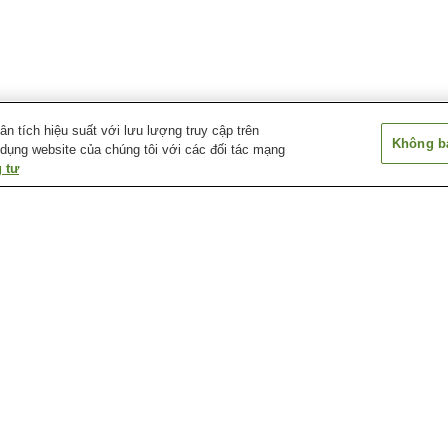
 tích hiệu suất với lưu lượng truy cập trên
Không bá
 dụng website của chúng tôi với các đối tác mạng
 tư
Ga Mimomi
Ga Shin-Narashino
Ga Shin-Tsuda