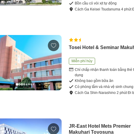
Bồn cầu có vòi xịt tự động
Cách
Ga Keisei Tsudanuma
4
phút
Tosei Hotel & Seminar Maku
Miễn phí hủy
Chỉ chấp nhận thanh toán bằng thẻ t
dụng
Không bao gồm bữa ăn
Có phòng tắm và nhà vệ sinh chung
Cách
Ga Shin-Narashino
2
phút
Đi 
JR-East Hotel Mets Premier
Makuhari Toyosuna