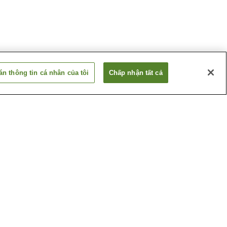
n thông tin cá nhân của tôi
Chấp nhận tất cả
numa
Ga Tsudanuma