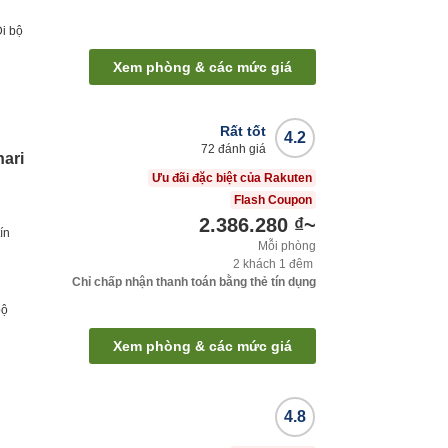
Đi bộ
Xem phòng & các mức giá
Rất tốt
4.2
72
đánh giá
hari
Ưu đãi đặc biệt của Rakuten
Flash Coupon
2.386.280 ₫
~
ín
Mỗi phòng
2
khách
1
đêm
Chỉ chấp nhận thanh toán bằng thẻ tín dụng
bộ
Xem phòng & các mức giá
4.8