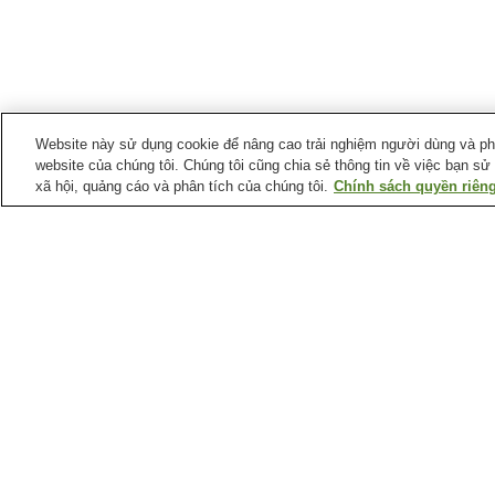
Website này sử dụng cookie để nâng cao trải nghiệm người dùng và phân
website của chúng tôi. Chúng tôi cũng chia sẻ thông tin về việc bạn sử
xã hội, quảng cáo và phân tích của chúng tôi.
Chính sách quyền riêng
Ga xe lửa tại
Thị trấn Narashino
Ga Keisei Okubo
Ga Keisei Tsudanuma
Ga Yatsu
Điểm ưa thích tại
Thị trấn Narashino
Trung tâm quan sát tự
nhiên Yatsuhigata