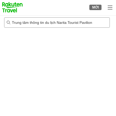
to
MỚI
top
page
Trung tâm thông tin du lịch Narita Tourist Pavilion
21/08/2026
-
22/08/2026
2
khách trong mỗi phòng
•
1
phòng