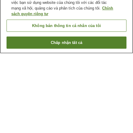
việc bạn sử dụng website của chúng tôi với các đối tác
mạng xã hội, quảng cáo và phân tích của chúng tôi.
Chính
sách quyền riêng tư
Không bán thông tin cá nhân của tôi
Chấp nhận tất cả
Quay lại trang trước
16
cơ sở lưu trú
Lý do bạn thấy những kết quả này