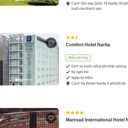
Cách
Sân bay Quốc Tế Narita
30
ph
buýt của khách sạn
Comfort Hotel Narita
Miễn phí hủy
Dịch vụ nước uống khi nhận phòng
Kỳ nghỉ Hè
Ngày kỷ niệm
Cách
Ga Keisei Narita
4
phút
Đi bộ
Marroad International Hotel N