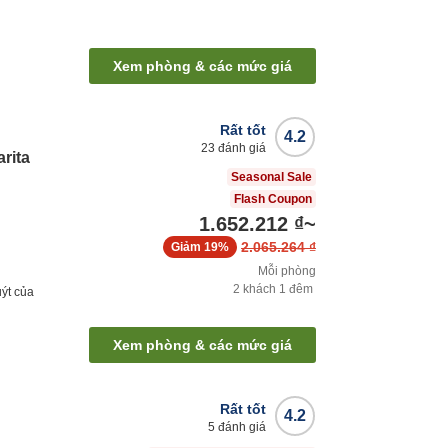
Xem phòng & các mức giá
Rất tốt
4.2
23
đánh giá
arita
Seasonal Sale
Flash Coupon
1.652.212 ₫
~
2.065.264 ₫
Giảm
19%
Mỗi phòng
2
khách
1
đêm
ýt của
Xem phòng & các mức giá
Rất tốt
4.2
5
đánh giá