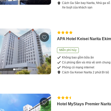
Cách
Ga Sân bay Narita, Nhà ga số
Xe buýt của khách sạn
APA Hotel Keisei Narita Eki
Miễn phí hủy
Không bao gồm bữa ăn
Có phòng tắm và nhà vệ sinh chung
Phòng có mạng internet
Cách
Ga Keisei Narita
2
phút
Đi bộ
Hotel MyStays Premier Narit