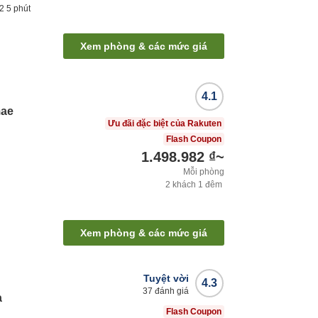
 2
5
phút
Xem phòng & các mức giá
4.1
mae
Ưu đãi đặc biệt của Rakuten
Flash Coupon
1.498.982 ₫
~
Mỗi phòng
2
khách
1
đêm
Xem phòng & các mức giá
Tuyệt vời
4.3
37
đánh giá
a
Flash Coupon