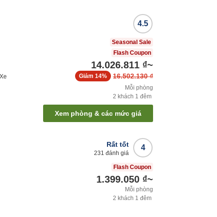
4.5
Seasonal Sale
Flash Coupon
14.026.811 ₫
~
16.502.130 ₫
Giảm
14%
Xe
Mỗi phòng
2
khách
1
đêm
Xem phòng & các mức giá
Rất tốt
4
231
đánh giá
Flash Coupon
1.399.050 ₫
~
Mỗi phòng
2
khách
1
đêm