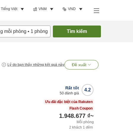
Tiếng Việt
VNM
VND
ng mỗi phòng
•
1
phòng
Tìm kiếm
Đề xuất
Lý do bạn thấy những kết quả này
Rất tốt
4.2
50
đánh giá
Ưu đãi đặc biệt của Rakuten
Flash Coupon
1.948.677 ₫
~
Mỗi phòng
2
khách
1
đêm