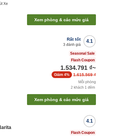
út
Xe
Xem phòng & các mức giá
Rất tốt
4.1
3
đánh giá
Seasonal Sale
Flash Coupon
1.534.791 ₫
~
1.615.569 ₫
Giảm
4%
Mỗi phòng
2
khách
1
đêm
Xem phòng & các mức giá
4.1
arita
Flash Coupon