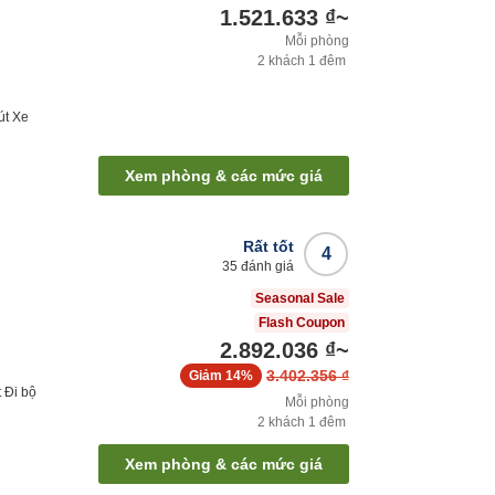
1.521.633 ₫
~
Mỗi phòng
2
khách
1
đêm
út
Xe
Xem phòng & các mức giá
Rất tốt
4
35
đánh giá
Seasonal Sale
Flash Coupon
2.892.036 ₫
~
3.402.356 ₫
Giảm
14%
t
Đi bộ
Mỗi phòng
2
khách
1
đêm
Xem phòng & các mức giá