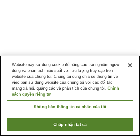
Website này sử dụng cookie để nâng cao trải nghiệm người
dùng và phân tích hiệu suất với lưu lượng truy cập trên
website của chúng tôi. Chúng tôi cũng chia sẻ thông tin về
việc bạn sử dụng website của chúng tôi với các đối tác
mạng xã hội, quảng cáo và phân tích của chúng tôi.
Chính
sách quyền riêng tư
Không bán thông tin cá nhân của tôi
Chấp nhận tất cả
Quay lại trang trước