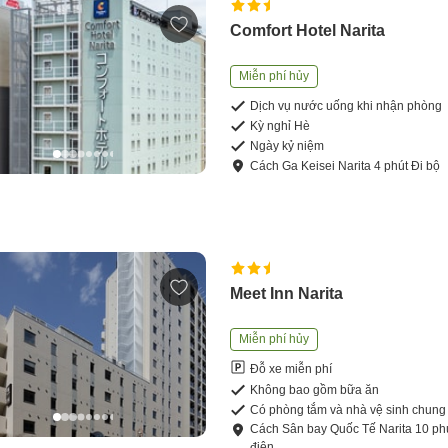
Comfort Hotel Narita
Miễn phí hủy
Dịch vụ nước uống khi nhận phòng
Kỳ nghỉ Hè
Ngày kỷ niệm
Cách
Ga Keisei Narita
4
phút
Đi bộ
Meet Inn Narita
Miễn phí hủy
Đỗ xe miễn phí
Không bao gồm bữa ăn
Có phòng tắm và nhà vệ sinh chung
Cách
Sân bay Quốc Tế Narita
10
ph
điện