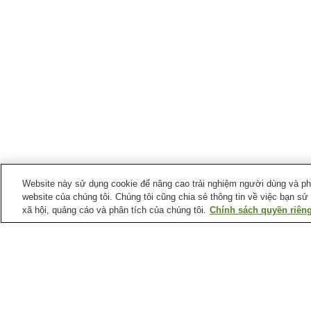
Website này sử dụng cookie để nâng cao trải nghiệm người dùng và phân
website của chúng tôi. Chúng tôi cũng chia sẻ thông tin về việc bạn sử
xã hội, quảng cáo và phân tích của chúng tôi.
Chính sách quyền riêng
Ga xe lửa tại
Thành phố Sakura
Ga Chiku-Center
Ga Chugakko
Ga Koen Chiba
Ga Osakura