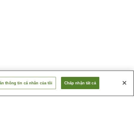
n thông tin cá nhân của tôi
Chấp nhận tất cả
a
Ga Keisei Usui