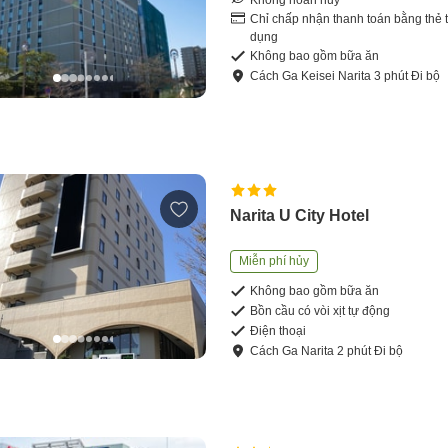
Chỉ chấp nhận thanh toán bằng thẻ t
dụng
Không bao gồm bữa ăn
Cách
Ga Keisei Narita
3
phút
Đi bộ
Narita U City Hotel
Miễn phí hủy
Không bao gồm bữa ăn
Bồn cầu có vòi xịt tự động
Điện thoại
Cách
Ga Narita
2
phút
Đi bộ