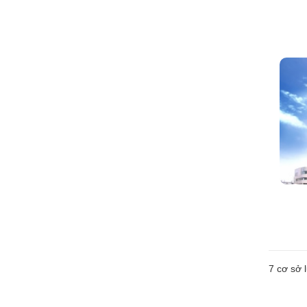
7
cơ sở l