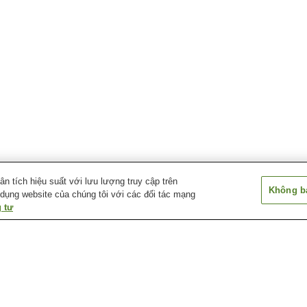
 tích hiệu suất với lưu lượng truy cập trên
Không bá
 dụng website của chúng tôi với các đối tác mạng
 tư
Ga Ino
Ga Joshidai Chiba
Ga Keisei Sakur
Ga Sakura
Ga Shizu
Ga Yukarigaoka