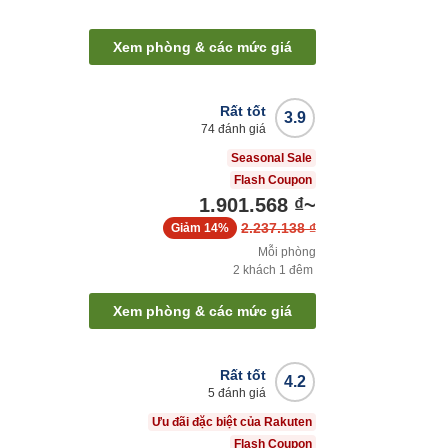
Xem phòng & các mức giá
Rất tốt
3.9
74
đánh giá
Seasonal Sale
Flash Coupon
1.901.568 ₫
~
2.237.138 ₫
Giảm
14%
Mỗi phòng
2
khách
1
đêm
Xem phòng & các mức giá
Rất tốt
4.2
5
đánh giá
Ưu đãi đặc biệt của Rakuten
Flash Coupon