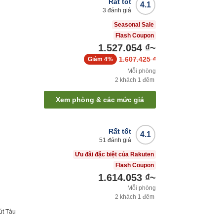
Rất tốt
4.1
3
đánh giá
Seasonal Sale
Flash Coupon
1.527.054 ₫
~
1.607.425 ₫
Giảm
4%
Mỗi phòng
2
khách
1
đêm
Xem phòng & các mức giá
Rất tốt
4.1
51
đánh giá
Ưu đãi đặc biệt của Rakuten
Flash Coupon
1.614.053 ₫
~
Mỗi phòng
2
khách
1
đêm
út
Tàu