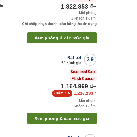
1.822.853 ₫
~
ín
Mỗi phòng
2
khách
1
đêm
Chỉ chấp nhận thanh toán bằng thẻ tín dụng
Xem phòng & các mức giá
Rất tốt
3.9
51
đánh giá
Seasonal Sale
Flash Coupon
1.164.969 ₫
~
1.226.283 ₫
Giảm
4%
Mỗi phòng
2
khách
1
đêm
Xem phòng & các mức giá