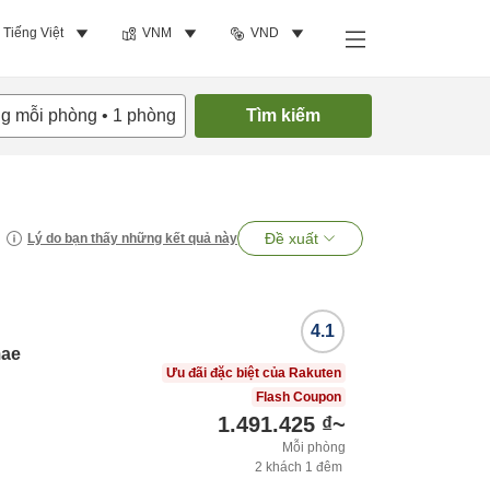
Tiếng Việt
VNM
VND
ng mỗi phòng
•
1
phòng
Tìm kiếm
Đề xuất
Lý do bạn thấy những kết quả này
4.1
mae
Ưu đãi đặc biệt của Rakuten
Flash Coupon
1.491.425 ₫
~
Mỗi phòng
2
khách
1
đêm