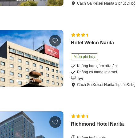
Cách
Ga Keisei Narita
2
phút
Đi bộ
Hotel Welco Narita
Miễn phí hủy
Không bao gồm bữa ăn
Phòng có mạng internet
Tivi
Cách
Ga Keisei Narita
1
phút
Đi bộ
Richmond Hotel Narita
Không hoàn huỷ