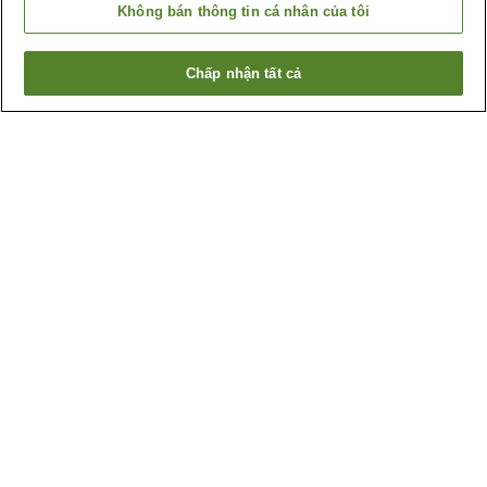
Không bán thông tin cá nhân của tôi
Chấp nhận tất cả
Quay lại trang trước
6
cơ sở lưu trú
Lý do bạn thấy những kết quả này