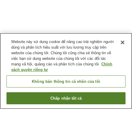
Website này sử dụng cookie để nâng cao trải nghiệm người
dùng và phân tích hiệu suất với lưu lượng truy cập trên
website của chúng tôi. Chúng tôi cũng chia sẻ thông tin về
việc bạn sử dụng website của chúng tôi với các đối tác
mạng xã hội, quảng cáo và phân tích của chúng tôi.
Chính
sách quyền riêng tư
Không bán thông tin cá nhân của tôi
Chấp nhận tất cả
Quay lại trang trước