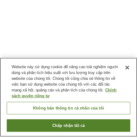
Website này sử dụng cookie để nâng cao trải nghiệm người
dùng và phân tích hiệu suất với lưu lượng truy cập trên
website của chúng tôi. Chúng tôi cũng chia sẻ thông tin về
việc bạn sử dụng website của chúng tôi với các đối tác
mạng xã hội, quảng cáo và phân tích của chúng tôi.
Chính
sách quyền riêng tư
Không bán thông tin cá nhân của tôi
Chấp nhận tất cả
Quay lại trang trước