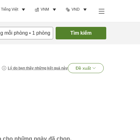
Tiếng Việt
VNM
VND
ng mỗi phòng
•
1
phòng
Tìm kiếm
Đề xuất
Lý do bạn thấy những kết quả này
ào cho những ngày đã chọn.