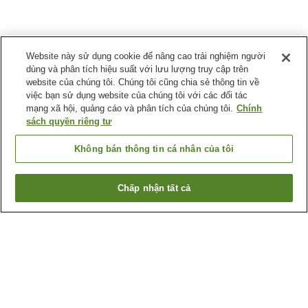
Website này sử dụng cookie để nâng cao trải nghiệm người
dùng và phân tích hiệu suất với lưu lượng truy cập trên
website của chúng tôi. Chúng tôi cũng chia sẻ thông tin về
việc bạn sử dụng website của chúng tôi với các đối tác
mạng xã hội, quảng cáo và phân tích của chúng tôi.
Chính
sách quyền riêng tư
Không bán thông tin cá nhân của tôi
Chấp nhận tất cả
Quay lại trang trước