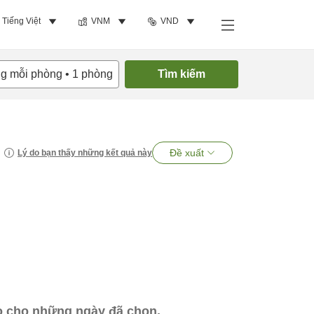
Tiếng Việt
VNM
VND
ng mỗi phòng
•
1
phòng
Tìm kiếm
Đề xuất
Lý do bạn thấy những kết quả này
ào cho những ngày đã chọn.