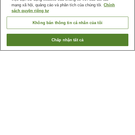
mạng xã hội, quảng cáo và phân tích của chúng tôi.
Chính
sách quyền riêng tư
Không bán thông tin cá nhân của tôi
Chấp nhận tất cả
Quay lại trang trước
13
cơ sở lưu trú
Lý do bạn thấy những kết quả này