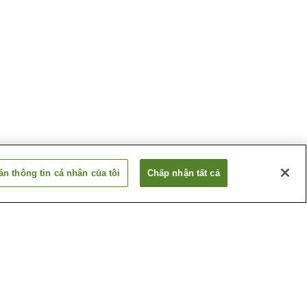
n thông tin cá nhân của tôi
Chấp nhận tất cả
Ga Iyoshi
Ga Shinkawa
Xem thêm