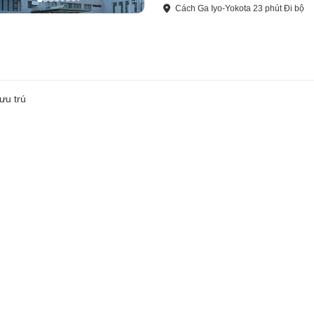
Cách
Ga Iyo-Yokota
23
phút
Đi bộ
ưu trú