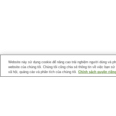
Website này sử dụng cookie để nâng cao trải nghiệm người dùng và phân
website của chúng tôi. Chúng tôi cũng chia sẻ thông tin về việc bạn sử
xã hội, quảng cáo và phân tích của chúng tôi.
Chính sách quyền riêng
Ga xe lửa tại
Thành phố Iyo
Ga Cảng Gunchu
Ga Gunchu
Ga Konokawa
Ga Kushi
Trang chủ
Nhật Bản
Tỉnh Ehime
Thành phố