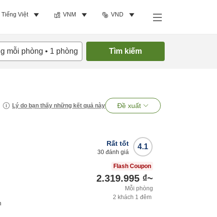
Tiếng Việt
VNM
VND
ng mỗi phòng
•
1
phòng
Tìm kiếm
Đề xuất
Lý do bạn thấy những kết quả này
Rất tốt
4.1
30
đánh giá
Flash Coupon
2.319.995 ₫
~
Mỗi phòng
2
khách
1
đêm
h