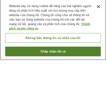
Website này sử dụng cookie để nâng cao trải nghiệm người
dùng và phân tích hiệu suất với lưu lượng truy cập trên
website của chúng tôi. Chúng tôi cũng chia sẻ thông tin về
việc bạn sử dụng website của chúng tôi với các đối tác
mạng xã hội, quảng cáo và phân tích của chúng tôi.
Chính
sách quyền riêng tư
Không bán thông tin cá nhân của tôi
Chấp nhận tất cả
Quay lại trang trước