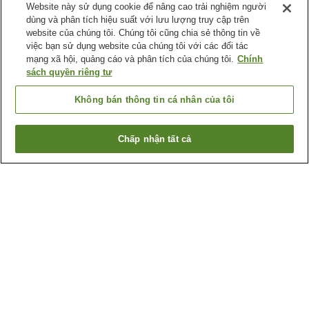
Website này sử dụng cookie để nâng cao trải nghiệm người
dùng và phân tích hiệu suất với lưu lượng truy cập trên
website của chúng tôi. Chúng tôi cũng chia sẻ thông tin về
việc bạn sử dụng website của chúng tôi với các đối tác
mạng xã hội, quảng cáo và phân tích của chúng tôi.
Chính
sách quyền riêng tư
Không bán thông tin cá nhân của tôi
Chấp nhận tất cả
Quay lại trang trước