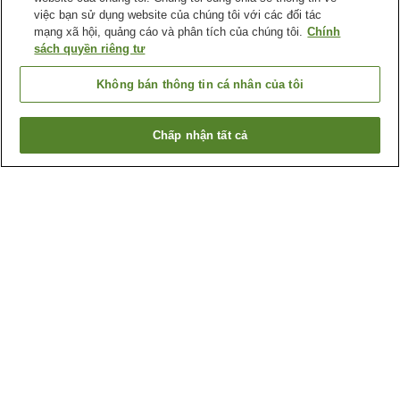
việc bạn sử dụng website của chúng tôi với các đối tác
mạng xã hội, quảng cáo và phân tích của chúng tôi.
Chính
sách quyền riêng tư
Không bán thông tin cá nhân của tôi
Chấp nhận tất cả
Quay lại trang trước
1 cơ sở lưu trú
Lý do bạn thấy những kết quả này