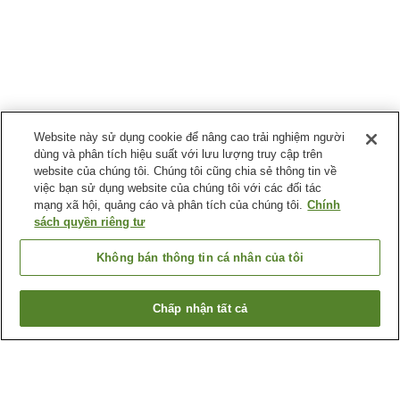
Website này sử dụng cookie để nâng cao trải nghiệm người
dùng và phân tích hiệu suất với lưu lượng truy cập trên
website của chúng tôi. Chúng tôi cũng chia sẻ thông tin về
việc bạn sử dụng website của chúng tôi với các đối tác
mạng xã hội, quảng cáo và phân tích của chúng tôi.
Chính
sách quyền riêng tư
Không bán thông tin cá nhân của tôi
Chấp nhận tất cả
Quay lại trang trước