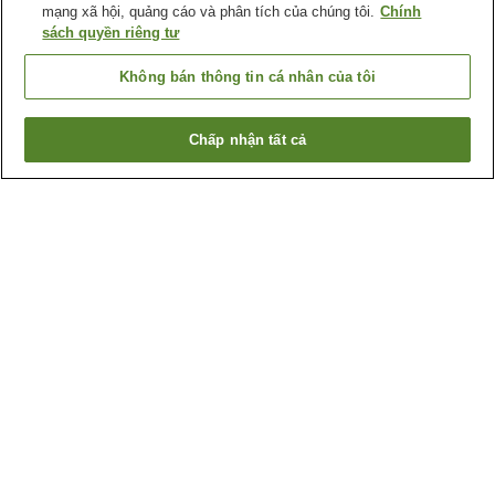
mạng xã hội, quảng cáo và phân tích của chúng tôi.
Chính
sách quyền riêng tư
Không bán thông tin cá nhân của tôi
Chấp nhận tất cả
Quay lại trang trước
2
cơ sở lưu trú
Lý do bạn thấy những kết quả này