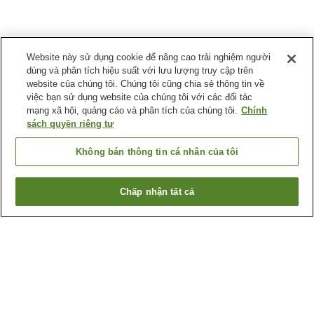
Website này sử dụng cookie để nâng cao trải nghiệm người
dùng và phân tích hiệu suất với lưu lượng truy cập trên
website của chúng tôi. Chúng tôi cũng chia sẻ thông tin về
việc bạn sử dụng website của chúng tôi với các đối tác
mạng xã hội, quảng cáo và phân tích của chúng tôi.
Chính
sách quyền riêng tư
Không bán thông tin cá nhân của tôi
Chấp nhận tất cả
Quay lại trang trước