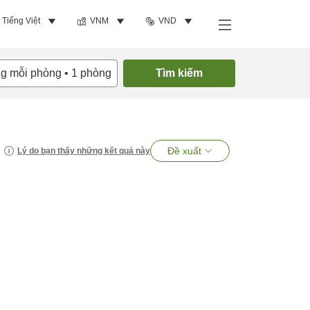
Tiếng Việt
VNM
VND
ng mỗi phòng
•
1
phòng
Tìm kiếm
Đề xuất
Lý do bạn thấy những kết quả này