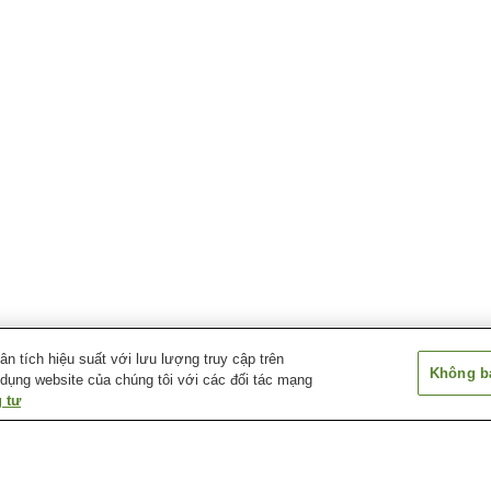
 tích hiệu suất với lưu lượng truy cập trên
Không bá
 dụng website của chúng tôi với các đối tác mạng
 tư
Ga Iyo-Mishima
Ga Iyo-Sangawa
Ga Kawanoe