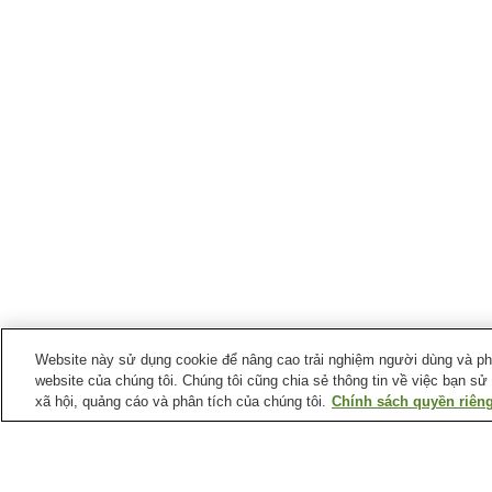
Website này sử dụng cookie để nâng cao trải nghiệm người dùng và phân
website của chúng tôi. Chúng tôi cũng chia sẻ thông tin về việc bạn sử
xã hội, quảng cáo và phân tích của chúng tôi.
Chính sách quyền riêng
Ga xe lửa tại
Thành phố Shikokuchuo
Ga Akaboshi
Ga Iyo-Doi