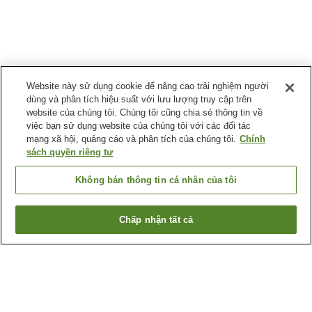
Website này sử dụng cookie để nâng cao trải nghiệm người
dùng và phân tích hiệu suất với lưu lượng truy cập trên
website của chúng tôi. Chúng tôi cũng chia sẻ thông tin về
việc bạn sử dụng website của chúng tôi với các đối tác
mạng xã hội, quảng cáo và phân tích của chúng tôi.
Chính
sách quyền riêng tư
Không bán thông tin cá nhân của tôi
Chấp nhận tất cả
Quay lại trang trước