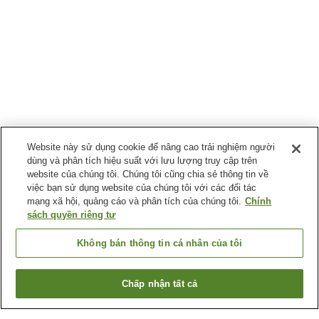
Website này sử dụng cookie để nâng cao trải nghiệm người
dùng và phân tích hiệu suất với lưu lượng truy cập trên
website của chúng tôi. Chúng tôi cũng chia sẻ thông tin về
việc bạn sử dụng website của chúng tôi với các đối tác
mạng xã hội, quảng cáo và phân tích của chúng tôi.
Chính
sách quyền riêng tư
Không bán thông tin cá nhân của tôi
Chấp nhận tất cả
Quay lại trang trước