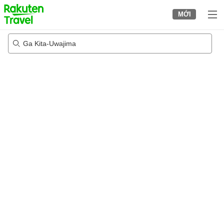
to
MỚI
top
page
Ga Kita-Uwajima
20/08/2026
-
21/08/2026
2
khách trong mỗi phòng
•
1
phòng