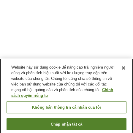
Website này sử dụng cookie để nâng cao trải nghiệm người
dùng và phân tích hiệu suất với lưu lượng truy cập trên
website của chúng tôi. Chúng tôi cũng chia sẻ thông tin về
việc bạn sử dụng website của chúng tôi với các đối tác
mạng xã hội, quảng cáo và phân tích của chúng tôi.
Chính
sách quyền riêng tư
Không bán thông tin cá nhân của tôi
Chấp nhận tất cả
Quay lại trang trước