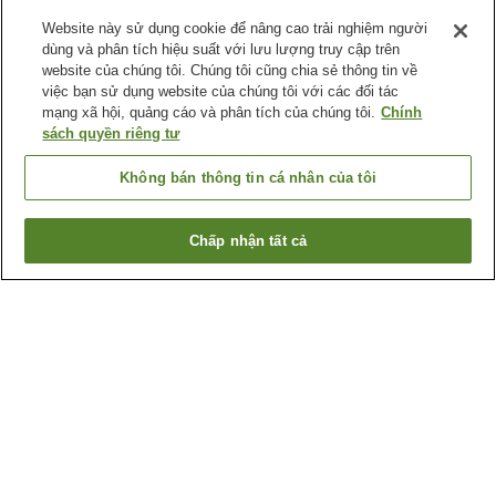
Website này sử dụng cookie để nâng cao trải nghiệm người
dùng và phân tích hiệu suất với lưu lượng truy cập trên
website của chúng tôi. Chúng tôi cũng chia sẻ thông tin về
việc bạn sử dụng website của chúng tôi với các đối tác
mạng xã hội, quảng cáo và phân tích của chúng tôi.
Chính
sách quyền riêng tư
Không bán thông tin cá nhân của tôi
Chấp nhận tất cả
Quay lại trang trước