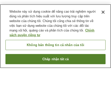
Website này sử dụng cookie để nâng cao trải nghiệm người
dùng và phân tích hiệu suất với lưu lượng truy cập trên
website của chúng tôi. Chúng tôi cũng chia sẻ thông tin về
việc bạn sử dụng website của chúng tôi với các đối tác
mạng xã hội, quảng cáo và phân tích của chúng tôi.
Chính
sách quyền riêng tư
Không bán thông tin cá nhân của tôi
Chấp nhận tất cả
Quay lại trang trước