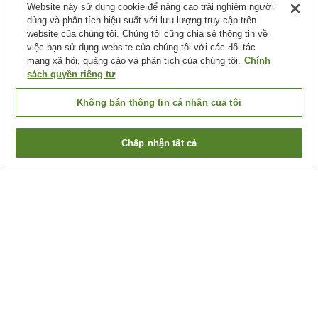
Website này sử dụng cookie để nâng cao trải nghiệm người
dùng và phân tích hiệu suất với lưu lượng truy cập trên
website của chúng tôi. Chúng tôi cũng chia sẻ thông tin về
việc bạn sử dụng website của chúng tôi với các đối tác
mạng xã hội, quảng cáo và phân tích của chúng tôi.
Chính
sách quyền riêng tư
Không bán thông tin cá nhân của tôi
Chấp nhận tất cả
Quay lại trang trước