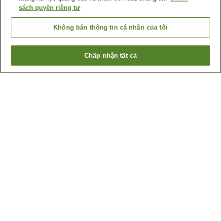
sách quyền riêng tư
Không bán thông tin cá nhân của tôi
Chấp nhận tất cả
Quay lại trang trước
1 cơ sở lưu trú
Lý do bạn thấy những kết quả này