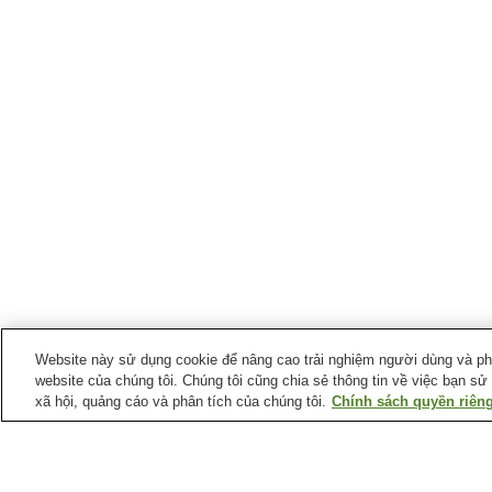
Website này sử dụng cookie để nâng cao trải nghiệm người dùng và phân
website của chúng tôi. Chúng tôi cũng chia sẻ thông tin về việc bạn sử
xã hội, quảng cáo và phân tích của chúng tôi.
Chính sách quyền riêng
Ga xe lửa tại
Thành phố Chikugo
Ga Chikugo-Funagoya
Ga Hainuzuka