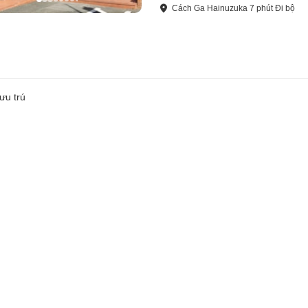
Cách
Ga Hainuzuka
7
phút
Đi bộ
ưu trú