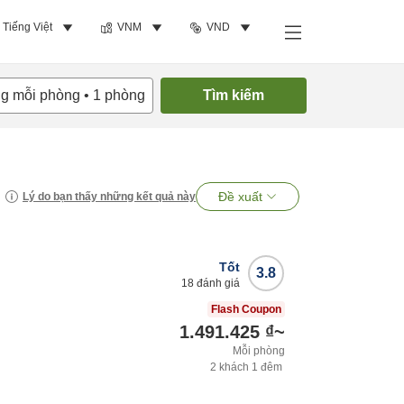
Tiếng Việt
VNM
VND
ng mỗi phòng
•
1
phòng
Tìm kiếm
Đề xuất
Lý do bạn thấy những kết quả này
Tốt
3.8
18
đánh giá
Flash Coupon
1.491.425 ₫
~
Mỗi phòng
2
khách
1
đêm