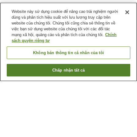
Website này sử dụng cookie để nâng cao trải nghiệm người
dùng và phân tích hiệu suất với lưu lượng truy cập trên
website của chúng tôi. Chúng tôi cũng chia sẻ thông tin về
việc bạn sử dụng website của chúng tôi với các đối tác
mạng xã hội, quảng cáo và phân tích của chúng tôi.
Chính
sách quyền riêng tư
Không bán thông tin cá nhân của tôi
Chấp nhận tất cả
Quay lại trang trước