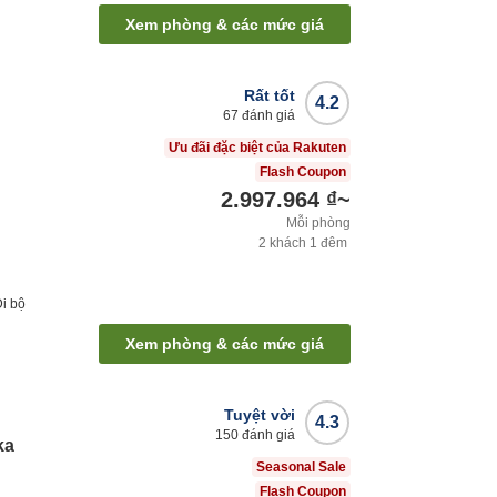
Xem phòng & các mức giá
Rất tốt
4.2
67
đánh giá
Ưu đãi đặc biệt của Rakuten
Flash Coupon
2.997.964 ₫
~
Mỗi phòng
2
khách
1
đêm
Đi bộ
Xem phòng & các mức giá
Tuyệt vời
4.3
150
đánh giá
ka
Seasonal Sale
Flash Coupon