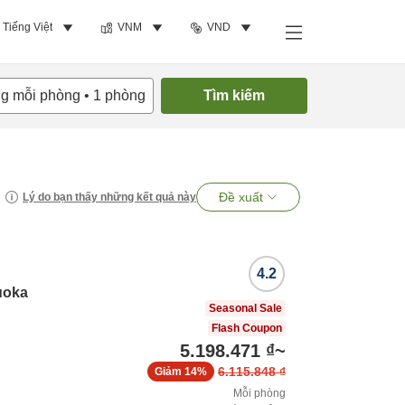
Tiếng Việt
VNM
VND
ng mỗi phòng
•
1
phòng
Tìm kiếm
Đề xuất
Lý do bạn thấy những kết quả này
4.2
uoka
Seasonal Sale
Flash Coupon
5.198.471 ₫
~
6.115.848 ₫
Giảm
14%
Mỗi phòng