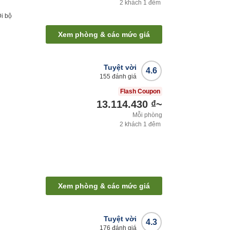
2
khách
1
đêm
Đi bộ
Xem phòng & các mức giá
Tuyệt vời
4.6
155
đánh giá
Flash Coupon
13.114.430 ₫
~
Mỗi phòng
2
khách
1
đêm
Xem phòng & các mức giá
Tuyệt vời
4.3
176
đánh giá