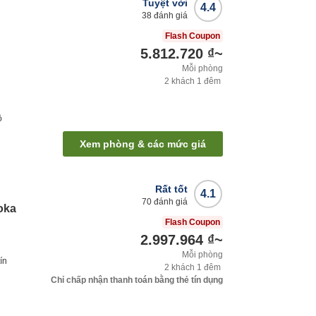
Tuyệt vời
4.4
38
đánh giá
Flash Coupon
5.812.720 ₫
~
Mỗi phòng
2
khách
1
đêm
ộ
Xem phòng & các mức giá
Rất tốt
4.1
70
đánh giá
oka
Flash Coupon
2.997.964 ₫
~
Mỗi phòng
ín
2
khách
1
đêm
Chỉ chấp nhận thanh toán bằng thẻ tín dụng