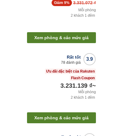
3.331.072 ₫
Giảm
9%
Mỗi phòng
2
khách
1
đêm
Xem phòng & các mức giá
Rất tốt
3.9
78
đánh giá
Ưu đãi đặc biệt của Rakuten
Flash Coupon
3.231.139 ₫
~
Mỗi phòng
2
khách
1
đêm
Xem phòng & các mức giá