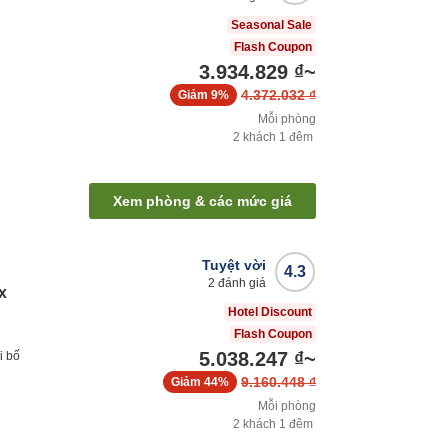
Seasonal Sale
Flash Coupon
3.934.829 ₫
~
4.372.032 ₫
Giảm
9%
Mỗi phòng
2
khách
1
đêm
Xem phòng & các mức giá
Tuyệt vời
4.3
2
đánh giá
x
Hotel Discount
Flash Coupon
5.038.247 ₫
~
i bố
9.160.448 ₫
Giảm
44%
Mỗi phòng
2
khách
1
đêm