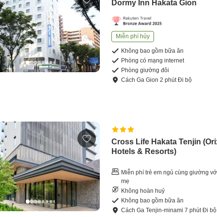
Dormy Inn Hakata Gion
Miễn phí hủy
Không bao gồm bữa ăn
Phòng có mạng internet
Phòng giường đôi
Cách
Ga Gion
2
phút
Đi bộ
Cross Life Hakata Tenjin (Ori
Hotels & Resorts)
Miễn phí trẻ em ngủ cùng giường vớ
mẹ
Không hoàn huỷ
Không bao gồm bữa ăn
Cách
Ga Tenjin-minami
7
phút
Đi bộ