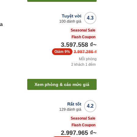
Tuyệt vời
4.3
100
đánh giá
ta
Seasonal Sale
Flash Coupon
3.597.558 ₫
~
3.997.286 ₫
Giảm
9%
Mỗi phòng
2
khách
1
đêm
Xem phòng & các mức giá
Rất tốt
4.2
129
đánh giá
Seasonal Sale
Flash Coupon
2.997.965 ₫
~