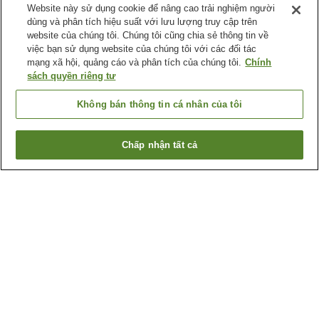
Website này sử dụng cookie để nâng cao trải nghiệm người
dùng và phân tích hiệu suất với lưu lượng truy cập trên
website của chúng tôi. Chúng tôi cũng chia sẻ thông tin về
việc bạn sử dụng website của chúng tôi với các đối tác
mạng xã hội, quảng cáo và phân tích của chúng tôi.
Chính
sách quyền riêng tư
Không bán thông tin cá nhân của tôi
Chấp nhận tất cả
Quay lại trang trước