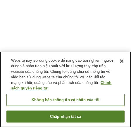
Website này sử dụng cookie để nâng cao trải nghiệm người
dùng và phân tích hiệu suất với lưu lượng truy cập trên
website của chúng tôi. Chúng tôi cũng chia sẻ thông tin về
việc bạn sử dụng website của chúng tôi với các đối tác
mạng xã hội, quảng cáo và phân tích của chúng tôi.
Chính
sách quyền riêng tư
Không bán thông tin cá nhân của tôi
Chấp nhận tất cả
Quay lại trang trước