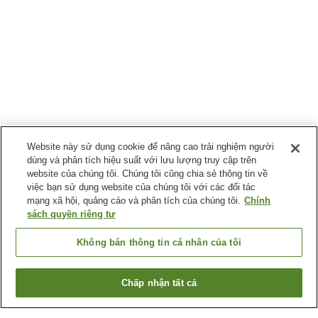
Website này sử dụng cookie để nâng cao trải nghiệm người
dùng và phân tích hiệu suất với lưu lượng truy cập trên
website của chúng tôi. Chúng tôi cũng chia sẻ thông tin về
việc bạn sử dụng website của chúng tôi với các đối tác
mạng xã hội, quảng cáo và phân tích của chúng tôi.
Chính
sách quyền riêng tư
Không bán thông tin cá nhân của tôi
Chấp nhận tất cả
Quay lại trang trước