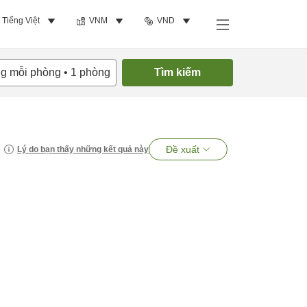
Tiếng Việt
VNM
VND
ng mỗi phòng
•
1
phòng
Tìm kiếm
Đề xuất
Lý do bạn thấy những kết quả này