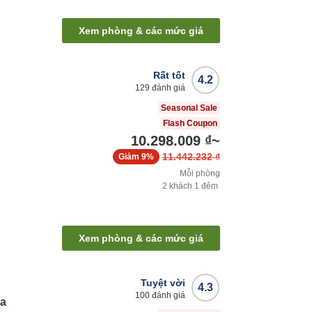
Xem phòng & các mức giá
Rất tốt
4.2
129
đánh giá
Seasonal Sale
Flash Coupon
10.298.009 ₫
~
11.442.232 ₫
Giảm
9%
Mỗi phòng
2
khách
1
đêm
Xem phòng & các mức giá
Tuyệt vời
4.3
100
đánh giá
ta