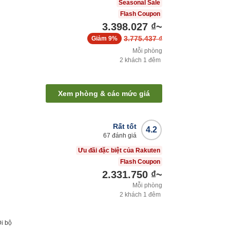
Seasonal Sale
Flash Coupon
3.398.027 ₫
~
3.775.437 ₫
Giảm
9%
Mỗi phòng
2
khách
1
đêm
Xem phòng & các mức giá
Rất tốt
4.2
67
đánh giá
Ưu đãi đặc biệt của Rakuten
Flash Coupon
2.331.750 ₫
~
Mỗi phòng
2
khách
1
đêm
Đi bộ