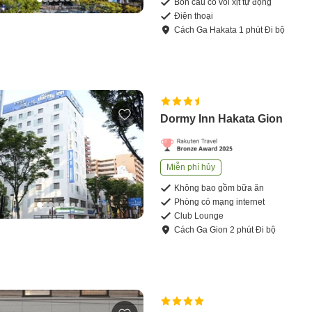
Bồn cầu có vòi xịt tự động
Điện thoại
Cách
Ga Hakata
1
phút
Đi bộ
Dormy Inn Hakata Gion
Miễn phí hủy
Không bao gồm bữa ăn
Phòng có mạng internet
Club Lounge
Cách
Ga Gion
2
phút
Đi bộ