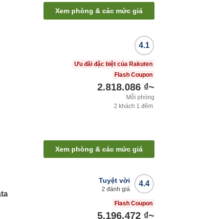
Xem phòng & các mức giá
4.1
Ưu đãi đặc biệt của Rakuten
Flash Coupon
2.818.086 ₫
~
Mỗi phòng
2
khách
1
đêm
Xem phòng & các mức giá
Tuyệt vời
4.4
2
đánh giá
ata
Flash Coupon
5.196.472 ₫
~