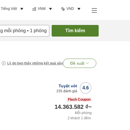
Tiếng Việt
VNM
VND
ng mỗi phòng
•
1
phòng
Tìm kiếm
Đề xuất
Lý do bạn thấy những kết quả này
Tuyệt vời
4.6
155
đánh giá
Flash Coupon
14.363.582 ₫
~
Mỗi phòng
2
khách
1
đêm