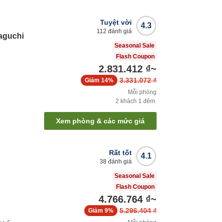
Tuyệt vời
4.3
112
đánh giá
aguchi
Seasonal Sale
Flash Coupon
2.831.412 ₫
~
3.331.072 ₫
Giảm
14%
Mỗi phòng
2
khách
1
đêm
Xem phòng & các mức giá
Rất tốt
4.1
38
đánh giá
Seasonal Sale
Flash Coupon
4.766.764 ₫
~
5.296.404 ₫
Giảm
9%