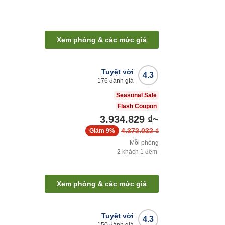
Xem phòng & các mức giá
Tuyệt vời
4.3
176
đánh giá
Seasonal Sale
Flash Coupon
3.934.829 ₫
~
4.372.032 ₫
Giảm
9%
Mỗi phòng
2
khách
1
đêm
Xem phòng & các mức giá
Tuyệt vời
4.3