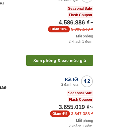
150
đánh giá
ka
Seasonal Sale
Flash Coupon
4.586.886 ₫
~
5.096.540 ₫
Giảm
10%
Mỗi phòng
2
khách
1
đêm
Xem phòng & các mức giá
Rất tốt
4.2
2
đánh giá
mae
Seasonal Sale
Flash Coupon
3.655.019 ₫
~
3.847.388 ₫
Giảm
4%
Mỗi phòng
2
khách
1
đêm