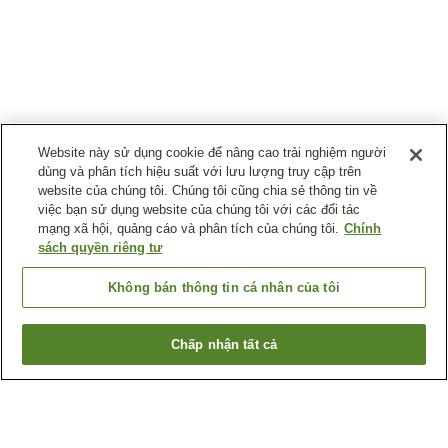
Website này sử dụng cookie để nâng cao trải nghiệm người
dùng và phân tích hiệu suất với lưu lượng truy cập trên
website của chúng tôi. Chúng tôi cũng chia sẻ thông tin về
việc bạn sử dụng website của chúng tôi với các đối tác
mạng xã hội, quảng cáo và phân tích của chúng tôi.
Chính
sách quyền riêng tư
Không bán thông tin cá nhân của tôi
Chấp nhận tất cả
Quay lại trang trước