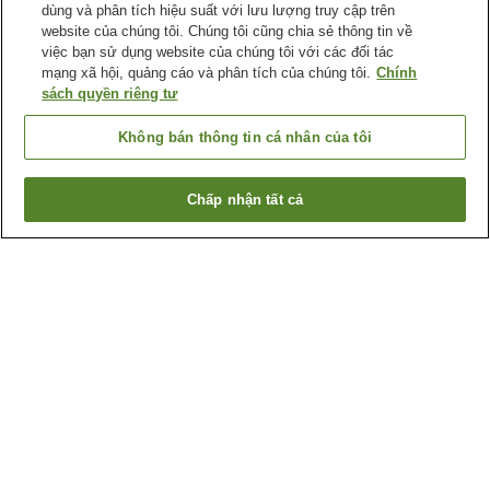
dùng và phân tích hiệu suất với lưu lượng truy cập trên
website của chúng tôi. Chúng tôi cũng chia sẻ thông tin về
việc bạn sử dụng website của chúng tôi với các đối tác
mạng xã hội, quảng cáo và phân tích của chúng tôi.
Chính
sách quyền riêng tư
Không bán thông tin cá nhân của tôi
Chấp nhận tất cả
Quay lại trang trước
1 cơ sở lưu trú
Lý do bạn thấy những kết quả này