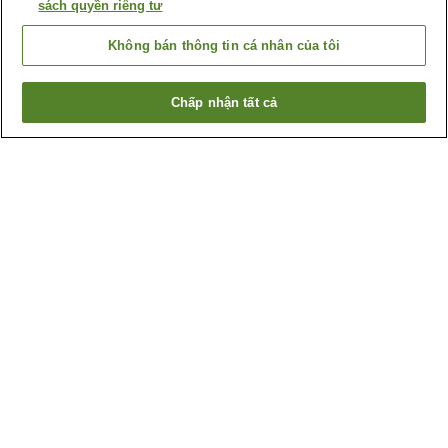
sách quyền riêng tư
Không bán thông tin cá nhân của tôi
Chấp nhận tất cả
Quay lại trang trước
157
cơ sở lưu trú
Lý do bạn thấy những kết quả này