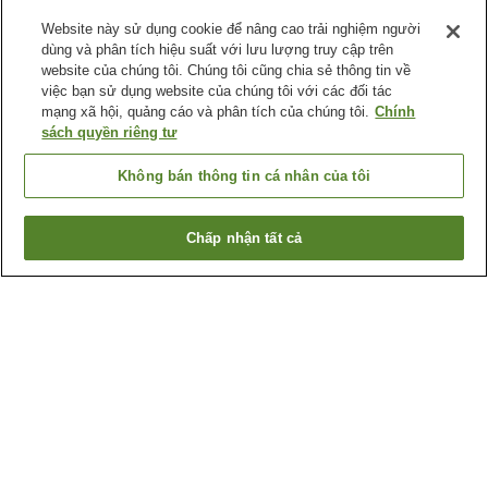
Website này sử dụng cookie để nâng cao trải nghiệm người
dùng và phân tích hiệu suất với lưu lượng truy cập trên
website của chúng tôi. Chúng tôi cũng chia sẻ thông tin về
việc bạn sử dụng website của chúng tôi với các đối tác
mạng xã hội, quảng cáo và phân tích của chúng tôi.
Chính
sách quyền riêng tư
Không bán thông tin cá nhân của tôi
Chấp nhận tất cả
Quay lại trang trước