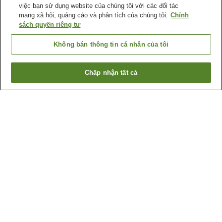
việc bạn sử dụng website của chúng tôi với các đối tác
mạng xã hội, quảng cáo và phân tích của chúng tôi.
Chính
sách quyền riêng tư
Không bán thông tin cá nhân của tôi
Chấp nhận tất cả
Quay lại trang trước
1 cơ sở lưu trú
Lý do bạn thấy những kết quả này