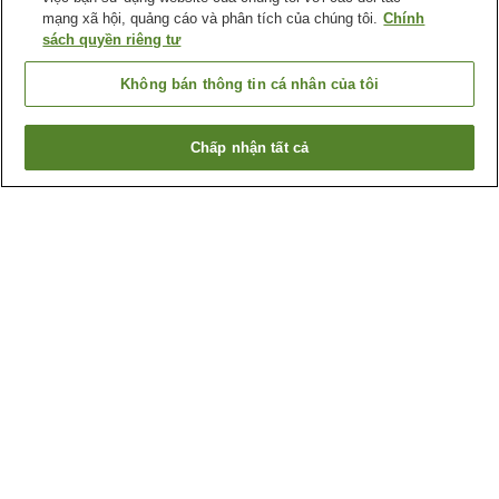
mạng xã hội, quảng cáo và phân tích của chúng tôi.
Chính
sách quyền riêng tư
Không bán thông tin cá nhân của tôi
Chấp nhận tất cả
Quay lại trang trước
1 cơ sở lưu trú
Lý do bạn thấy những kết quả này