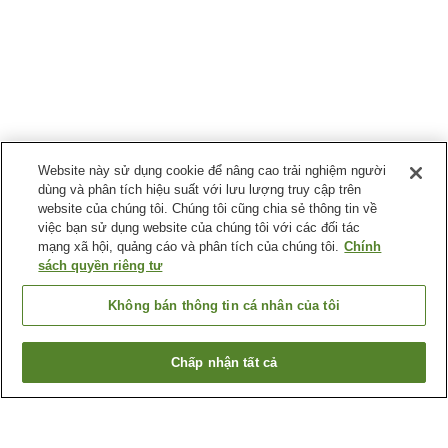
Website này sử dụng cookie để nâng cao trải nghiệm người
dùng và phân tích hiệu suất với lưu lượng truy cập trên
website của chúng tôi. Chúng tôi cũng chia sẻ thông tin về
việc bạn sử dụng website của chúng tôi với các đối tác
mạng xã hội, quảng cáo và phân tích của chúng tôi.
Chính
sách quyền riêng tư
Không bán thông tin cá nhân của tôi
Chấp nhận tất cả
Quay lại trang trước