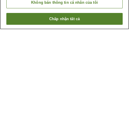
Không bán thông tin cá nhân của tôi
Chấp nhận tất cả
Quay lại trang trước
4
cơ sở lưu trú
Lý do bạn thấy những kết quả này