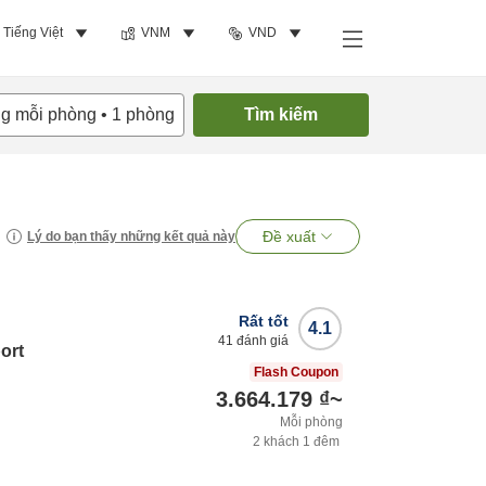
Tiếng Việt
VNM
VND
ng mỗi phòng
•
1
phòng
Tìm kiếm
Đề xuất
Lý do bạn thấy những kết quả này
Rất tốt
4.1
41
đánh giá
ort
Flash Coupon
3.664.179 ₫
~
Mỗi phòng
2
khách
1
đêm