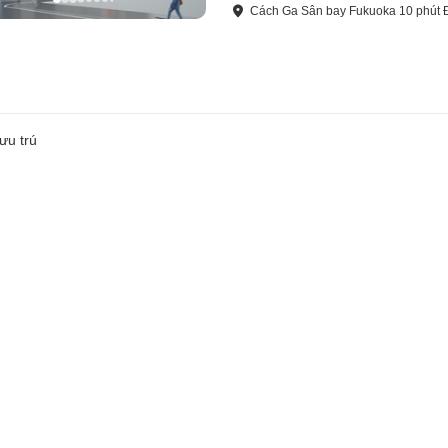
Cách
Ga Sân bay Fukuoka
10
phút
ưu trú