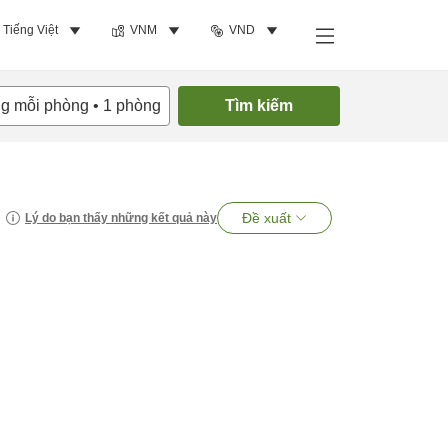
Tiếng Việt
VNM
VND
ng mỗi phòng
•
1
phòng
Tìm kiếm
Đề xuất
Lý do bạn thấy những kết quả này