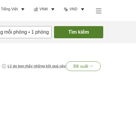
Tiếng Việt
VNM
VND
ng mỗi phòng
•
1
phòng
Tìm kiếm
Đề xuất
Lý do bạn thấy những kết quả này